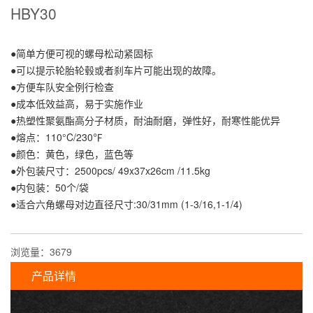
HBY30
●简单方便可视的螺母松动紧固标
●可以提示轮胎轮毂或者刹车片可能出现的故障。
●方便车队安全例行检查
●成本低效益高，易于实施作业
●热塑性聚氨酯高分子材质，耐油耐磨，弹性好，耐寒性能优异
●熔点：110°C/230℉
●颜色：黄色，绿色，蓝色等
●外包装尺寸：2500pcs/ 49x37x26cm /11.5kg
●内包装：50个/袋
●适合六角螺母对边直径尺寸:30/31mm (1-3/16,1-1/4)
浏览量：3679
产品详情