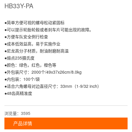
HB33Y-PA
●简单方便可视的螺母松动紧固标
●可以提示轮胎轮毂或者刹车片可能出现的故障。
●方便车队安全例行检查
●成本低效益高，易于实施作业
●尼龙高分子材质，耐油耐磨耐高温
●熔点235摄氏度
●颜色：绿色，红色，橙色等
●外包装尺寸：2000个/49x37x26cm/8.0kg
●内包装：100个/袋
●适合六角螺母对边直径尺寸：33mm（1-9/32 inch）
●48齿高精准度
浏览量：3595
产品详情