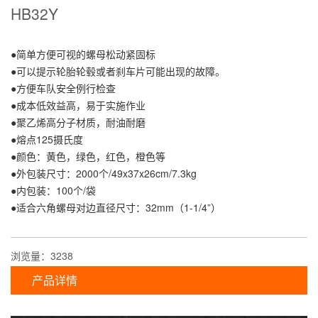
HB32Y
●简单方便可视的螺母松动紧固标
●可以提示轮胎轮毂或者刹车片可能出现的故障。
●方便车队安全例行检查
●成本低效益高，易于实施作业
●聚乙烯高分子材质，耐油耐磨
●熔点125摄氏度
●颜色：黄色，绿色，红色，橙色等
●外包装尺寸：2000个/49x37x26cm/7.3kg
●内包装：100个/袋
●适合六角螺母对边直径尺寸：32mm（1-1/4”）
浏览量：3238
产品详情