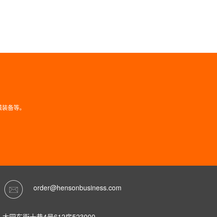
械装备等。
order@hensonbusiness.com
园东街十巷4号612房523000